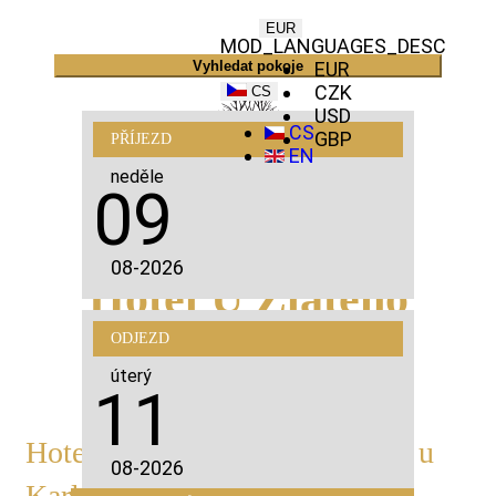
EUR
MOD_LANGUAGES_DESC
Vyhledat pokoje
EUR
CZK
CS
USD
CS
GBP
PŘÍJEZD
EN
neděle
09
08-2026
Hotel U Zlatého
Stromu by BHG
ODJEZD
úterý
11
Hotel s atmosférou Staré Prahy u
08-2026
Karlova mostu