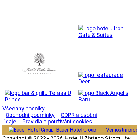
Všechny podniky
Obchodní podmínky
GDPR a osobní
údaje
Pravidla a používání cookies
Bauer Hotel Group
Věrnostní pro
Copyright © 2022 - 2026, Hotel U Zlatého Stromu by