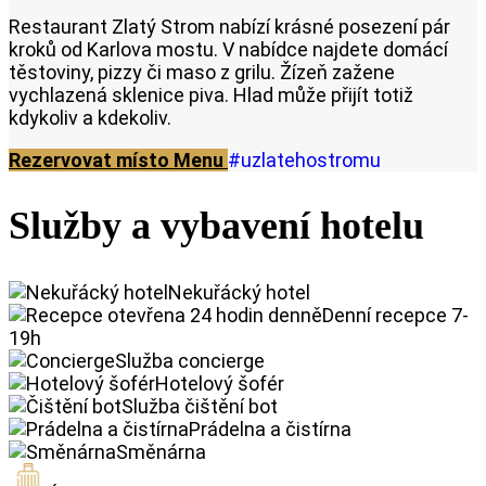
Restaurant Zlatý Strom nabízí krásné posezení pár
kroků od Karlova mostu. V nabídce najdete domácí
těstoviny, pizzy či maso z grilu. Žízeň zažene
vychlazená sklenice piva. Hlad může přijít totiž
kdykoliv a kdekoliv.
Rezervovat místo
Menu
#uzlatehostromu
Služby a vybavení hotelu
Nekuřácký hotel
Denní recepce 7-
19h
Služba concierge
Hotelový šofér
Služba čištění bot
Prádelna a čistírna
Směnárna