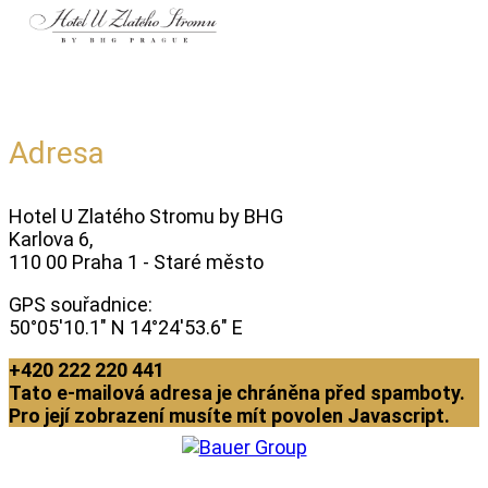
Adresa
Hotel U Zlatého Stromu by BHG
Karlova 6,
110 00 Praha 1 - Staré město
GPS souřadnice:
50°05'10.1" N 14°24'53.6" E
+420 222 220 441
Tato e-mailová adresa je chráněna před spamboty.
Pro její zobrazení musíte mít povolen Javascript.