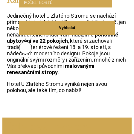
POČET HOSTŮ
Jedinečný hotel U Zlatého Stromu se nachází
přímo v historické části Prahy, v ulici Karlova 6, jen
několik kroků od Karlova mostu. V této
Vyhledat
nenahraditelné lokaci Vám nabízíme
pohodlné
ubytování ve 22 pokojích
, které si zachovali
tradiční interiérové řešení 18. a 19. století, s
nádechem moderního designu. Pokoje jsou
originální svými rozměry i zařízením, mnohé z nich
Vás překvapí původními
malovanými
renesančními stropy
.
Hotel U Zlatého Stromu vyniká nejen svou
polohou, ale také tím, co nabízí!
Hotelová recepce